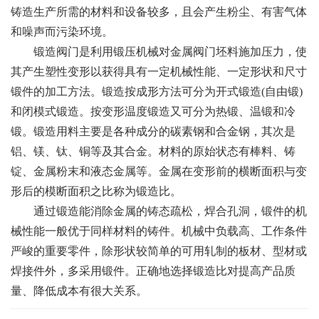
铸造生产所需的材料和设备较多，且会产生粉尘、有害气体
和噪声而污染环境。
锻造阀门是利用锻压机械对金属阀门坯料施加压力，使
其产生塑性变形以获得具有一定机械性能、一定形状和尺寸
锻件的加工方法。锻造按成形方法可分为开式锻造(自由锻)
和闭模式锻造。按变形温度锻造又可分为热锻、温锻和冷
锻。锻造用料主要是各种成分的碳素钢和合金钢，其次是
铝、镁、钛、铜等及其合金。材料的原始状态有棒料、铸
锭、金属粉末和液态金属等。金属在变形前的横断面积与变
形后的模断面积之比称为锻造比。
通过锻造能消除金属的铸态疏松，焊合孔洞，锻件的机
械性能一般优于同样材料的铸件。机械中负载高、工作条件
严峻的重要零件，除形状较简单的可用轧制的板材、型材或
焊接件外，多采用锻件。正确地选择锻造比对提高产品质
量、降低成本有很大关系。