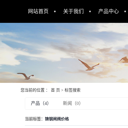
网站首页
关于我们
产品中心
公司简介
铸钢截止阀
制造能力
铸钢闸阀
资质荣誉
铸钢调节阀
营业执照
铸钢球阀
铸钢止回阀
机加工
您当前的位置 ：
首 页
> 标签搜索
产品（4）
新闻（0）
当前标签：
铸钢闸阀价格