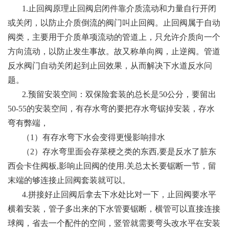
1.止回阀原理止回阀启闭件靠介质流动和力量自行开闭
或关闭，以防止介质倒流的阀门叫止回阀。止回阀属于自动
阀类，主要用于介质单项流动的管道上，只允许介质向一个
方向流动，以防止发生事故。故又称单向阀，止逆阀。管道
反水阀门自动关闭起到止回效果，从而解决下水道反水问
题。
2.预留安装空间：双保险套装的总长是50公分，要留出
50-55的安装空间，有存水弯的要把存水弯锯掉安装，存水
弯有弊端，
（1）有存水弯下水会变得更慢影响排水
（2）存水弯里面会存菜梗之类的东西,要是反水了脏东
西会卡住阀板,影响止回阀的使用.关总太长要锯断一节，留
末端的够连接止回阀套装就可以。
4.拼接好止回阀后拿去下水处比对一下，止回阀要水平
横着安装，管子多出来的下水管要锯断，横管可以直接连接
球阀，省去一个配件的空间，竖管就需要弯头改水平在安装